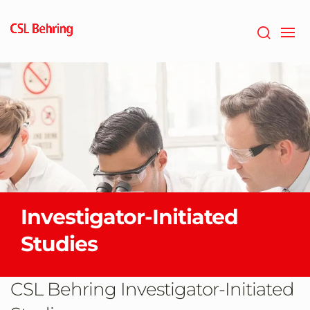
Naar
hoofdcontent
gaan
Investigator-Initiated
Studies
CSL Behring Investigator-Initiated